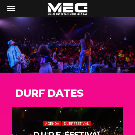
menu
DURF DATES
AGENDA
DURF FESTIVAL
D.U.R.F. FESTIVAL