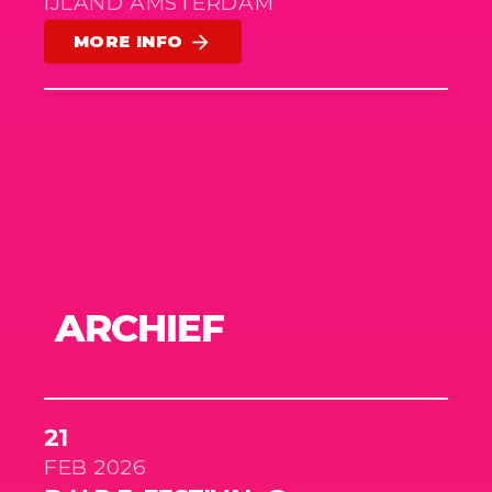
IJLAND AMSTERDAM
MORE INFO
arrow_forward
ARCHIEF
21
FEB 2026