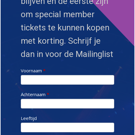
blijven en de eerste zijn
om special member
tickets te kunnen kopen
met korting. Schrijf je
dan in voor de Mailinglist
D
Voornaam
*
U
R
F
Achternaam
*
Leeftijd