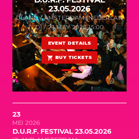
23.05.2026
IJLAND / AMSTERDAM [NEDERLAN
D] / 23 MAY 2026 15:00
EVENT DETAILS
BUY TICKETS
shopping_cart
23
MEI 2026
D.U.R.F. FESTIVAL 23.05.2026