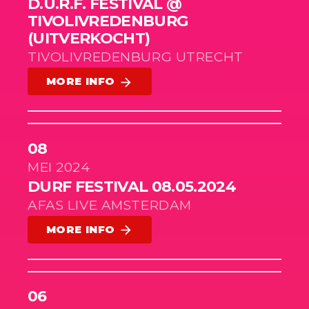
D.U.R.F. FESTIVAL @
TIVOLIVREDENBURG
(UITVERKOCHT)
TIVOLIVREDENBURG UTRECHT
MORE INFO
arrow_forward
08
MEI 2024
DURF FESTIVAL 08.05.2024
AFAS LIVE AMSTERDAM
MORE INFO
arrow_forward
06